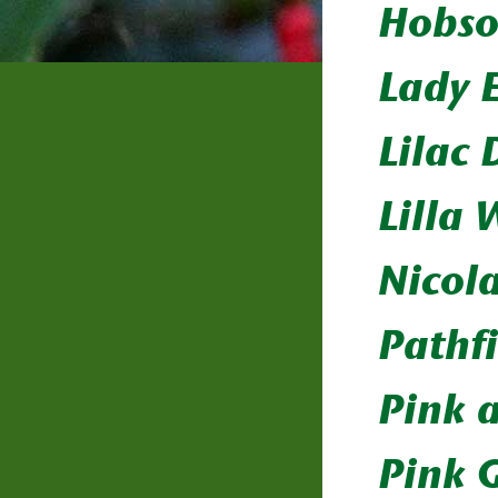
Hobso
Lady 
Lilac 
Lilla 
Nicola
Pathf
Pink 
Pink 