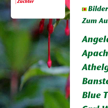
Züchter
Bilde
Zum Aus
Angela
Apach
Athel
Banst
Blue T