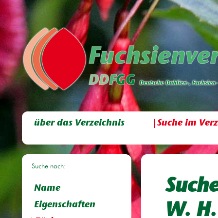
über das Verzeichnis
Suche im Verz
Suche nach:
Suche
Name
Eigenschaften
W. H.