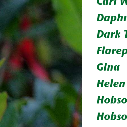
Carl 
Daphn
Dark 
Flare
Gina
Helen
Hobs
Hobso