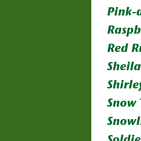
Pink-
Raspb
Red 
Sheil
Shirl
Snow 
Snowl
Soldie