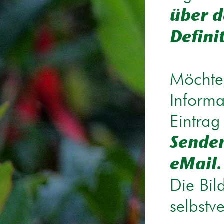
über d
Defini
Möchten
Informa
Eintrag
Senden
eMail.
Die Bil
selbstv