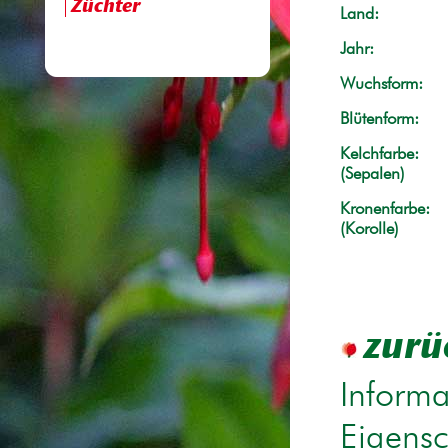
Züchter
Land:
Jahr:
Wuchsform:
Blütenform:
Kelchfarbe:
(Sepalen)
Kronenfarbe:
(Korolle)
zurü
Informa
Eigensc