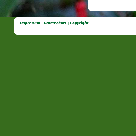
Deutsche Dahlien- Fuchsien- und Gladiolen- Gesellschaft e.V, Dahlien, Fuchsien, Gladiolen, Pelagonien, Kübelpflanzen
Impressum | Datenschutz | Copyright