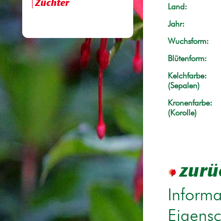
Züchter
Land:
Jahr:
Wuchsform:
Blütenform:
Kelchfarbe:
(Sepalen)
Kronenfarbe:
(Korolle)
zurü
Informa
Eigensc