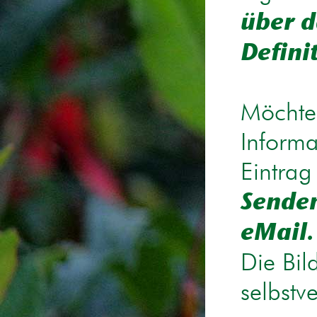
über d
Defini
Möchten
Informa
Eintrag
Senden
eMail.
Die Bil
selbstv