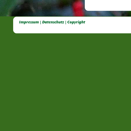
Deutsche Dahlien- Fuchsien- und Gladiolen- Gesellschaft e.V, Dahlien, Fuchsien, Gladiolen, Pelagonien, Kübelpflanzen
Impressum | Datenschutz | Copyright