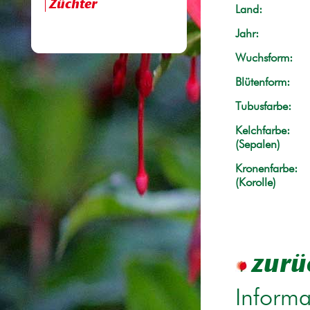
Züchter
Land:
Jahr:
Wuchsform:
Blütenform:
Tubusfarbe:
Kelchfarbe:
(Sepalen)
Kronenfarbe:
(Korolle)
zurü
Informa