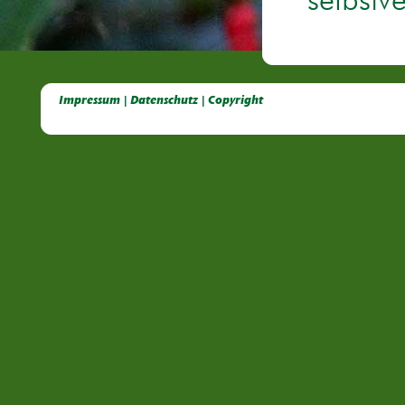
selbstv
Deutsche Dahlien- Fuchsien- und Gladiolen- Gesellschaft e.V, Dahlien, Fuchsien, Gladiolen, Pelagonien, Kübelpflanzen
Impressum | Datenschutz | Copyright