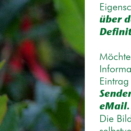
Eigensc
über d
Defini
Möchten
Informa
Eintrag
Senden
eMail.
Die Bil