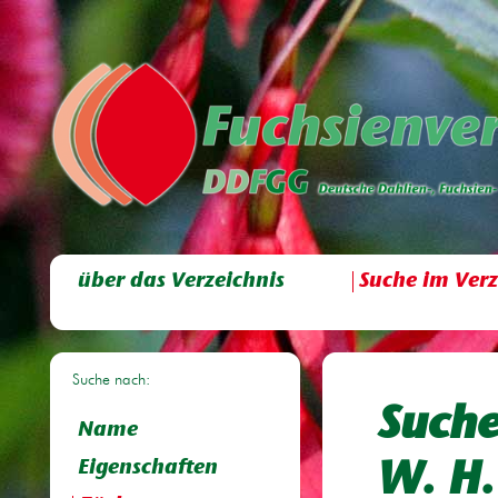
über das Verzeichnis
Suche im Verz
Suche nach:
Suche
Name
Eigenschaften
W. H.