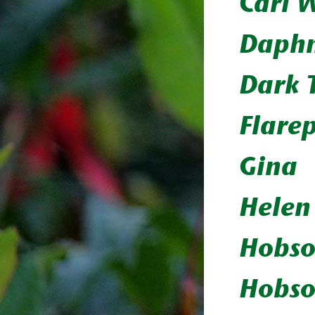
Carl 
Daphn
Dark 
Flare
Gina
Helen
Hobs
Hobso