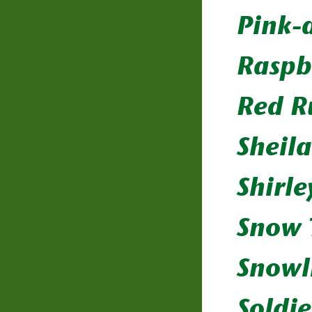
Pink-
Raspb
Red 
Sheil
Shirl
Snow 
Snowl
Soldie