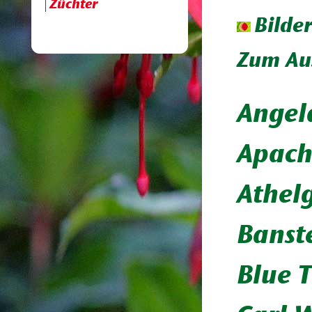
Züchter
Bilde
Zum Aus
Angela
Apach
Athel
Banst
Blue T