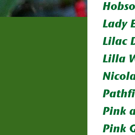
Hobso
Lady 
Lilac 
Lilla 
Nicola
Pathf
Pink 
Pink 