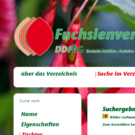
über das Verzeichnis
Suche im Verz
Suche nach:
Suchergebn
Name
Bilder vorhan
Eigenschaften
Zum Auswählen Sor