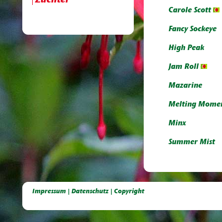
Züchter
Carole Scott
Fancy Sockeye
High Peak
Jam Roll
Mazarine
Melting Mome
Minx
Summer Mist
Deutsche Dahlien- Fuchsien- und Gladiolen- Gesellschaft e.V, Dahlien, Fuchsien, Gladiolen, Pelagonien, Kübelpflanzen
Impressum | Datenschutz | Copyright