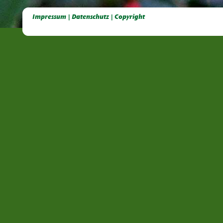
Deutsche Dahlien- Fuchsien- und Gladiolen- Gesellschaft e.V, Dahlien, Fuchsien, Gladiolen, Pelagonien, Kübelpflanzen
Impressum | Datenschutz | Copyright