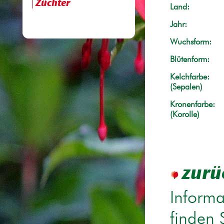
Züchter
Land:
Jahr:
Wuchsform:
Blütenform:
Kelchfarbe:
(Sepalen)
Kronenfarbe:
(Korolle)
zurü
Informa
finden 