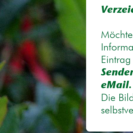
Verzei
Möchten
Informa
Eintrag
Senden
eMail.
Die Bil
selbstv