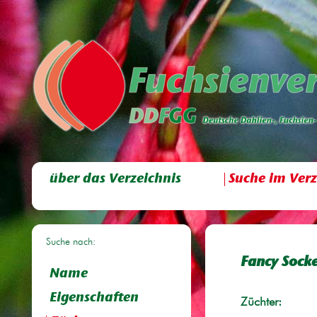
über das Verzeichnis
Suche im Verz
Suche nach:
Fancy Sock
Name
Eigenschaften
Züchter: