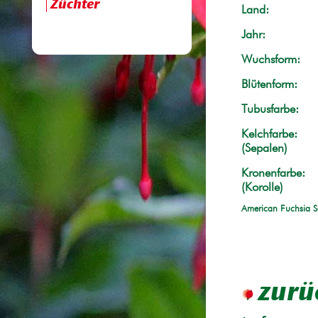
Züchter
Land:
Jahr:
Wuchsform:
Blütenform:
Tubusfarbe:
Kelchfarbe:
(Sepalen)
Kronenfarbe:
(Korolle)
American Fuchsia S
zurü