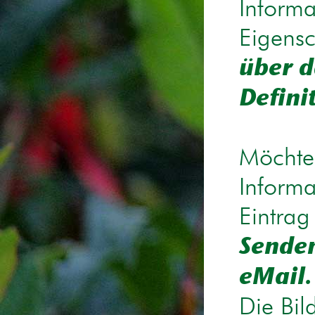
Informa
Eigensc
über d
Defini
Möchten
Informa
Eintrag
Senden
eMail.
Die Bil