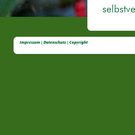
selbstv
Deutsche Dahlien- Fuchsien- und Gladiolen- Gesellschaft e.V, Dahlien, Fuchsien, Gladiolen, Pelagonien, Kübelpflanzen
Impressum | Datenschutz | Copyright