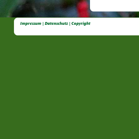
Deutsche Dahlien- Fuchsien- und Gladiolen- Gesellschaft e.V, Dahlien, Fuchsien, Gladiolen, Pelagonien, Kübelpflanzen
Impressum | Datenschutz | Copyright