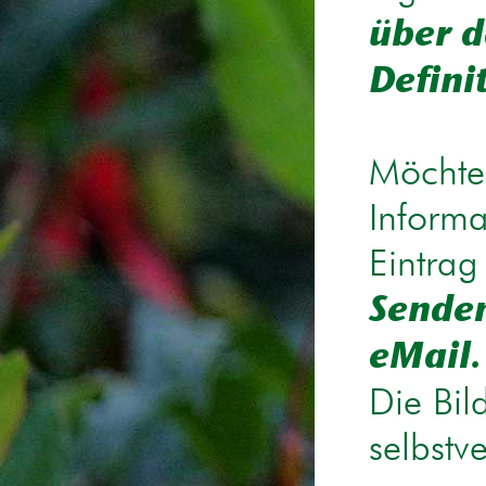
über d
Defini
Möchten
Informa
Eintrag
Senden
eMail.
Die Bil
selbstv