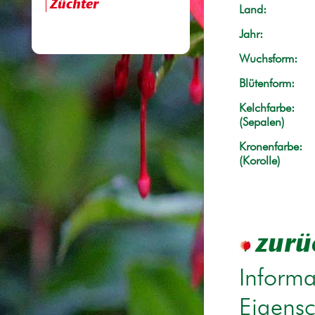
Züchter
Land:
Jahr:
Wuchsform:
Blütenform:
Kelchfarbe:
(Sepalen)
Kronenfarbe:
(Korolle)
zurü
Informa
Eigensc