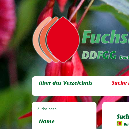
über das Verzeichnis
Suche 
Suche nach:
Such
Name
Bil