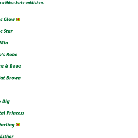
wählen Sorte anklicken.
c Glow
c Star
 Mia
p's Robe
ns & Bows
Pat Brown
o Big
al Princess
Darling
 Esther