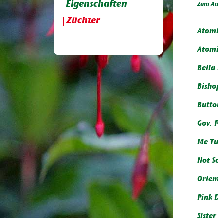
Eigenschaften
Zum Aus
Züchter
Atomi
Atomi
Bella
Bisho
Butto
Gov. 
Me Tu
Not S
Orient
Pink 
Sister