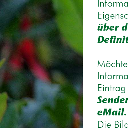
Informa
Eigensc
über d
Defini
Möchten
Informa
Eintrag
Senden
eMail.
Die Bil