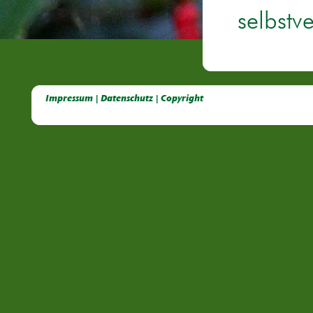
selbstv
Deutsche Dahlien- Fuchsien- und Gladiolen- Gesellschaft e.V, Dahlien, Fuchsien, Gladiolen, Pelagonien, Kübelpflanzen
Impressum | Datenschutz | Copyright