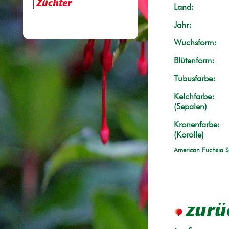
Züchter
Land:
Jahr:
Wuchsform:
Blütenform:
Tubusfarbe:
Kelchfarbe:
(Sepalen)
Kronenfarbe:
(Korolle)
American Fuchsia S
zurü