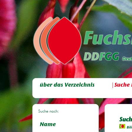
über das Verzeichnis
Suche 
Suche nach:
Such
Name
Bil