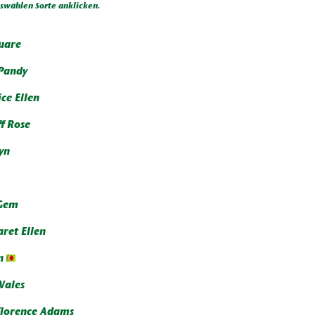
wählen Sorte anklicken.
quare
Pandy
ce Ellen
f Rose
yn
 Gem
ret Ellen
n
Wales
Florence Adams