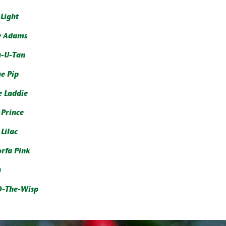
 Light
y Adams
-U-Tan
e Pip
e Laddie
 Prince
Lilac
rfa Pink
a
O-The-Wisp