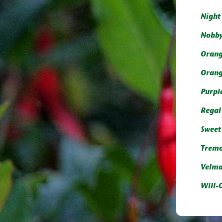
Night
Nobb
Orang
Orang
Purpl
Regal
Sweet 
Tremo
Velm
Will-