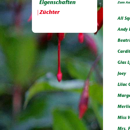
Eigenschaften
Zum Aus
Züchter
All S
Andy 
Beatri
Cardif
Glas L
Joey
Lilac
Marga
Merli
Miss 
Mrs. 