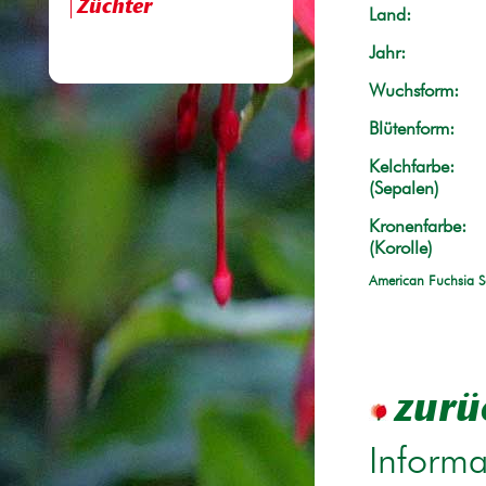
Züchter
Land:
Jahr:
Wuchsform:
Blütenform:
Kelchfarbe:
(Sepalen)
Kronenfarbe:
(Korolle)
American Fuchsia S
zurü
Informa