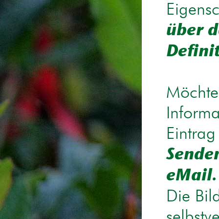
Eigensc
über d
Defini
Möchten
Informa
Eintrag
Senden
eMail.
Die Bil
selbstv