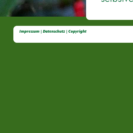
Deutsche Dahlien- Fuchsien- und Gladiolen- Gesellschaft e.V, Dahlien, Fuchsien, Gladiolen, Pelagonien, Kübelpflanzen
Impressum | Datenschutz | Copyright