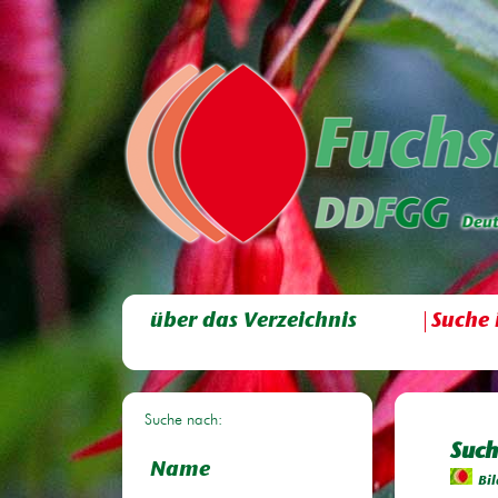
über das Verzeichnis
Suche 
Suche nach:
Such
Name
Bil