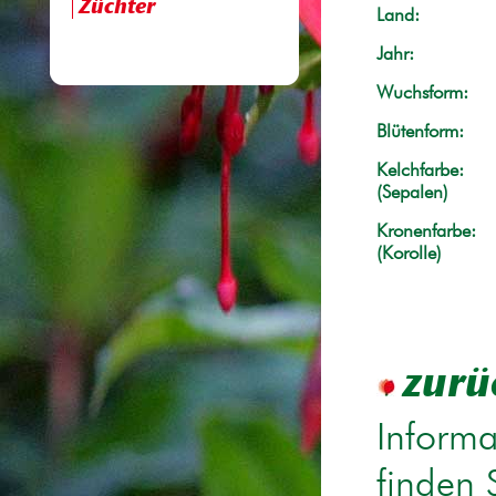
Züchter
Land:
Jahr:
Wuchsform:
Blütenform:
Kelchfarbe:
(Sepalen)
Kronenfarbe:
(Korolle)
zurü
Informa
finden 