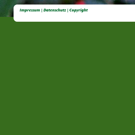
Deutsche Dahlien- Fuchsien- und Gladiolen- Gesellschaft e.V, Dahlien, Fuchsien, Gladiolen, Pelagonien, Kübelpflanzen
Impressum | Datenschutz | Copyright