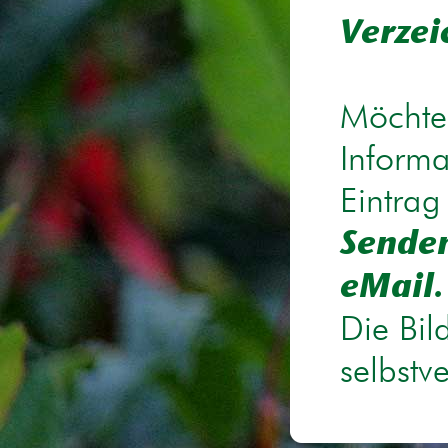
Verzei
Möchten
Informa
Eintrag
Senden
eMail.
Die Bil
selbstv