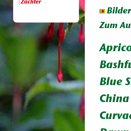
Züchter
Bilde
Zum Aus
Aprico
Bashf
Blue 
China
Curva