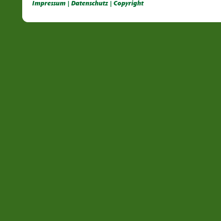
Deutsche Dahlien- Fuchsien- und Gladiolen- Gesellschaft e.V, Dahlien, Fuchsien, Gladiolen, Pelagonien, Kübelpflanzen
Impressum | Datenschutz | Copyright