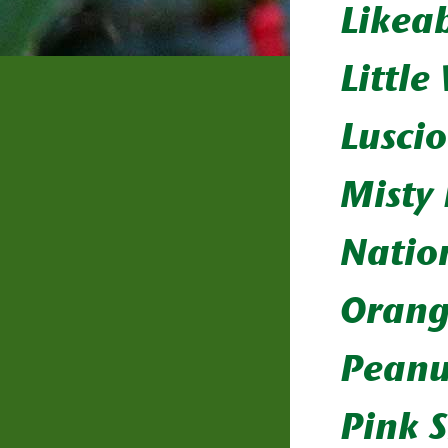
Likea
Littl
Lusci
Misty
Natio
Orang
Peanu
Pink 