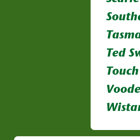
South
Tasma
Ted S
Touch
Voode
Wista