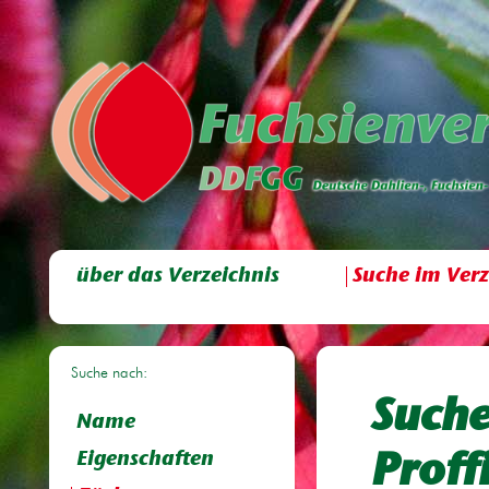
über das Verzeichnis
Suche im Verz
Suche nach:
Suche
Name
Eigenschaften
Proffi