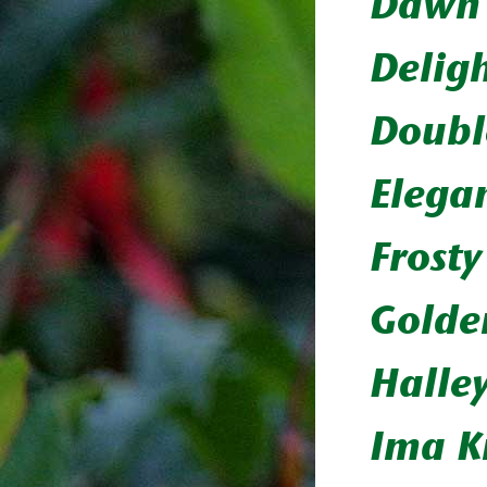
Dawn 
Deligh
Doubl
Elega
Frosty
Golde
Halle
Ima K