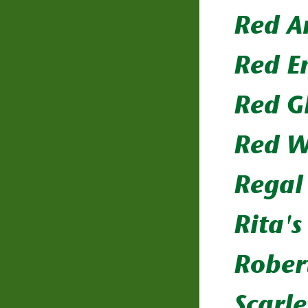
Red A
Red E
Red G
Red W
Regal
Rita's
Rober
Scarl