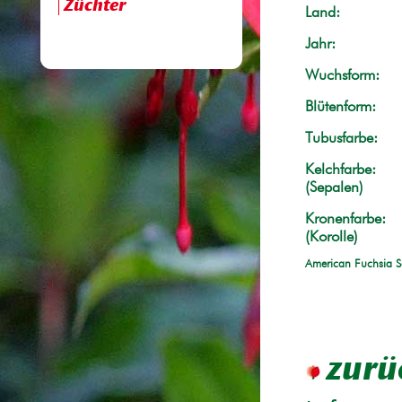
Züchter
Land:
Jahr:
Wuchsform:
Blütenform:
Tubusfarbe:
Kelchfarbe:
(Sepalen)
Kronenfarbe:
(Korolle)
American Fuchsia S
zurü