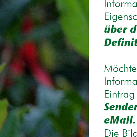
Informa
Eigensc
über d
Defini
Möchten
Informa
Eintrag
Senden
eMail.
Die Bil