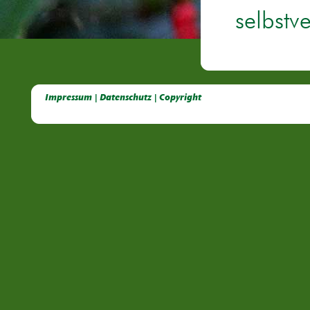
selbstv
Deutsche Dahlien- Fuchsien- und Gladiolen- Gesellschaft e.V, Dahlien, Fuchsien, Gladiolen, Pelagonien, Kübelpflanzen
Impressum | Datenschutz | Copyright