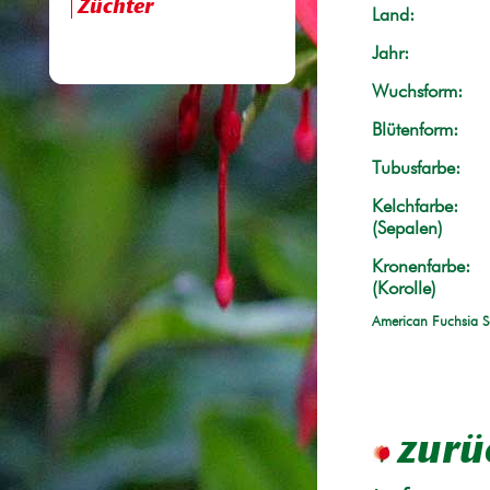
Züchter
Land:
Jahr:
Wuchsform:
Blütenform:
Tubusfarbe:
Kelchfarbe:
(Sepalen)
Kronenfarbe:
(Korolle)
American Fuchsia S
zurü