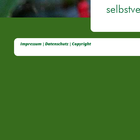
selbstv
Deutsche Dahlien- Fuchsien- und Gladiolen- Gesellschaft e.V, Dahlien, Fuchsien, Gladiolen, Pelagonien, Kübelpflanzen
Impressum | Datenschutz | Copyright