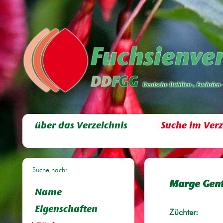
über das Verzeichnis
Suche im Verz
Suche nach:
Marge Gent
Name
Eigenschaften
Züchter: