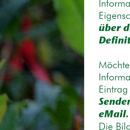
Informa
Eigensc
über d
Defini
Möchten
Informa
Eintrag
Senden
eMail.
Die Bil