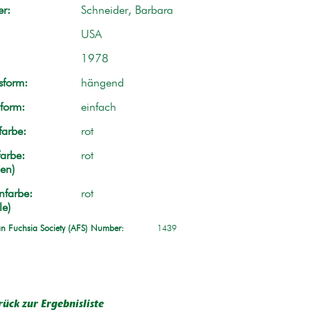
r:
Schneider, Barbara
USA
1978
form:
hängend
form:
einfach
farbe:
rot
arbe:
rot
en)
nfarbe:
rot
le)
n Fuchsia Society (AFS) Number:
1439
rück zur Ergebnisliste