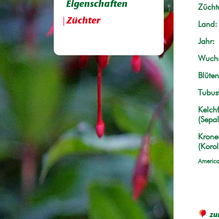
Eigenschaften
Züchte
Züchter
Land:
Jahr:
Wuchs
Blüten
Tubus
Kelchf
(Sepal
Krone
(Korol
America
zu