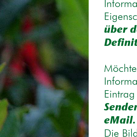
Informa
Eigensc
über d
Defini
Möchten
Informa
Eintrag
Senden
eMail.
Die Bil