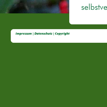
selbstv
Deutsche Dahlien- Fuchsien- und Gladiolen- Gesellschaft e.V, Dahlien, Fuchsien, Gladiolen, Pelagonien, Kübelpflanzen
Impressum | Datenschutz | Copyright