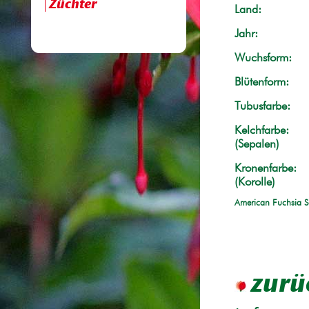
Züchter
Land:
Jahr:
Wuchsform:
Blütenform:
Tubusfarbe:
Kelchfarbe:
(Sepalen)
Kronenfarbe:
(Korolle)
American Fuchsia S
zurü