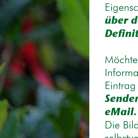
Eigensc
über d
Defini
Möchten
Informa
Eintrag
Senden
eMail.
Die Bil