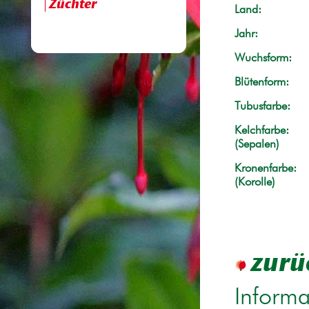
Züchter
Land:
Jahr:
Wuchsform:
Blütenform:
Tubusfarbe:
Kelchfarbe:
(Sepalen)
Kronenfarbe:
(Korolle)
zurü
Informa