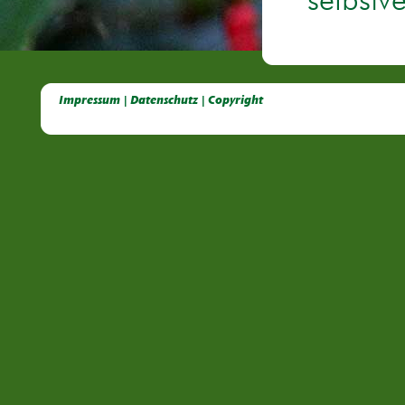
selbstv
Deutsche Dahlien- Fuchsien- und Gladiolen- Gesellschaft e.V, Dahlien, Fuchsien, Gladiolen, Pelagonien, Kübelpflanzen
Impressum | Datenschutz | Copyright