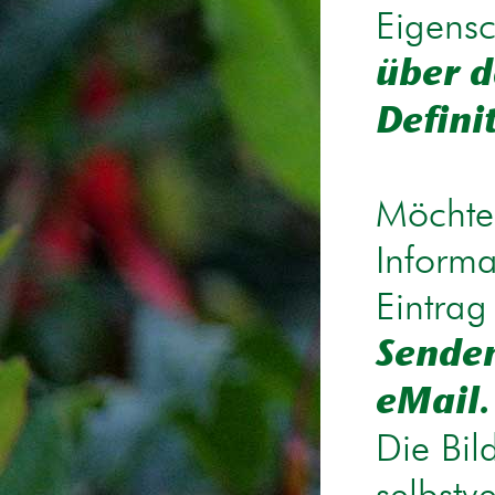
Eigensc
über d
Defini
Möchten
Informa
Eintrag
Senden
eMail.
Die Bil