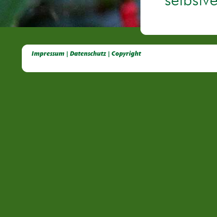
selbstv
Deutsche Dahlien- Fuchsien- und Gladiolen- Gesellschaft e.V, Dahlien, Fuchsien, Gladiolen, Pelagonien, Kübelpflanzen
Impressum | Datenschutz | Copyright