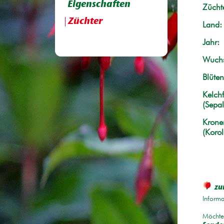
Eigenschaften
Züchte
Züchter
Land:
Jahr:
Wuchs
Blüten
Kelchf
(Sepal
Krone
(Korol
zu
Informa
Möchten