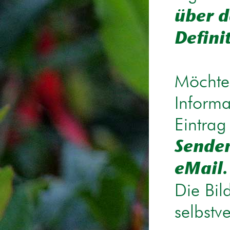
über d
Defini
Möchten
Informa
Eintrag
Senden
eMail.
Die Bil
selbstv