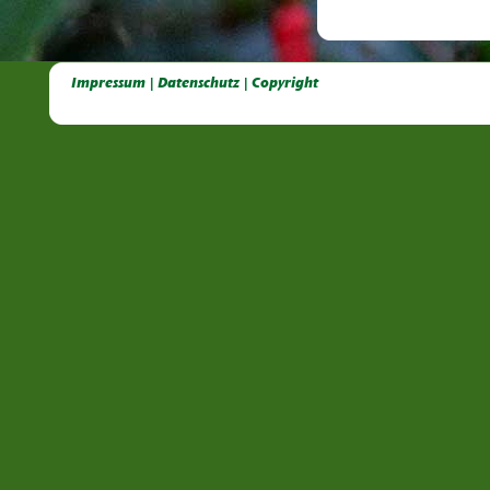
Deutsche Dahlien- Fuchsien- und Gladiolen- Gesellschaft e.V, Dahlien, Fuchsien, Gladiolen, Pelagonien, Kübelpflanzen
Impressum | Datenschutz | Copyright