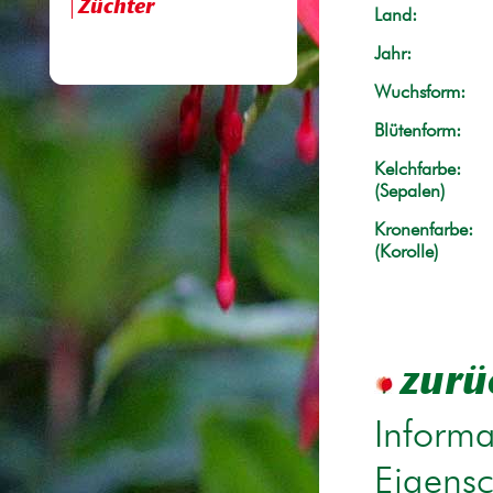
Züchter
Land:
Jahr:
Wuchsform:
Blütenform:
Kelchfarbe:
(Sepalen)
Kronenfarbe:
(Korolle)
zurü
Informa
Eigensc