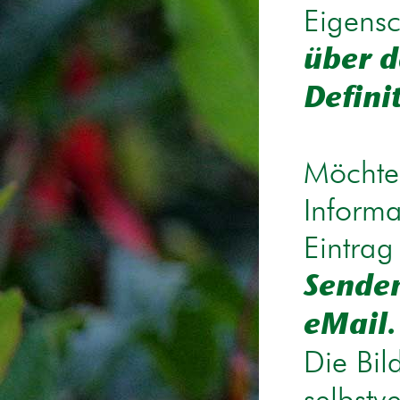
Eigensc
über d
Defini
Möchten
Informa
Eintrag
Senden
eMail.
Die Bil