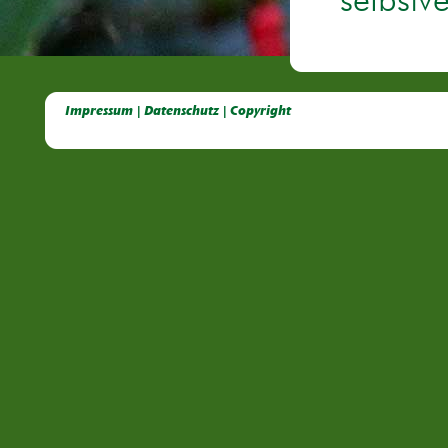
selbstv
Deutsche Dahlien- Fuchsien- und Gladiolen- Gesellschaft e.V, Dahlien, Fuchsien, Gladiolen, Pelagonien, Kübelpflanzen
Impressum | Datenschutz | Copyright