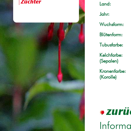
Züchter
Land:
Jahr:
Wuchsform:
Blütenform:
Tubusfarbe:
Kelchfarbe:
(Sepalen)
Kronenfarbe:
(Korolle)
zurü
Informa