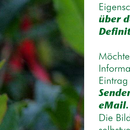
Eigensc
über d
Defini
Möchten
Informa
Eintrag
Senden
eMail.
Die Bil