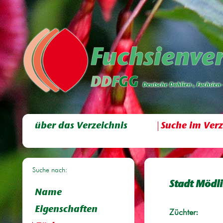
über das Verzeichnis
Suche im Verz
Suche nach:
Stadt Mödl
Name
Eigenschaften
Züchter: