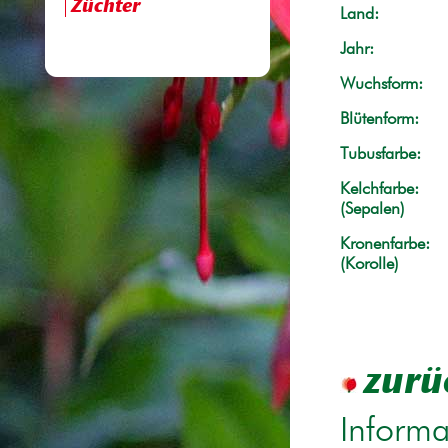
Züchter
Land:
Jahr:
Wuchsform:
Blütenform:
Tubusfarbe:
Kelchfarbe:
(Sepalen)
Kronenfarbe:
(Korolle)
zurü
Informa