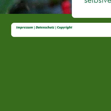
selbstv
Deutsche Dahlien- Fuchsien- und Gladiolen- Gesellschaft e.V, Dahlien, Fuchsien, Gladiolen, Pelagonien, Kübelpflanzen
Impressum | Datenschutz | Copyright