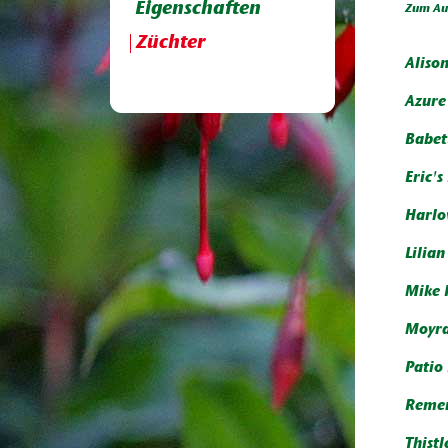
Eigenschaften
Zum Aus
Züchter
Alison
Azure
Babet
Eric's
Harlo
Lilian
Mike 
Moyr
Patio
Remem
Thistl