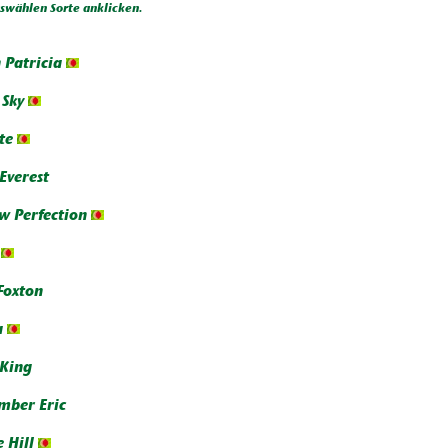
wählen Sorte anklicken.
 Patricia
 Sky
te
 Everest
w Perfection
Foxton
a
 King
ber Eric
e Hill