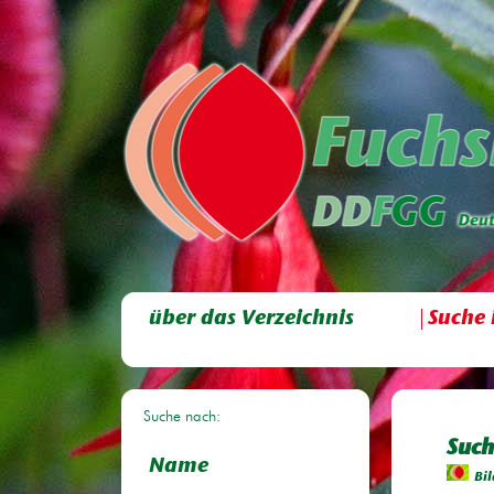
über das Verzeichnis
Suche 
Suche nach:
Such
Name
Bil