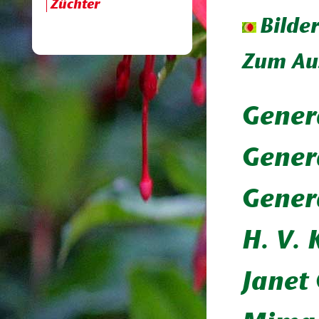
Züchter
Bilde
Zum Aus
Gener
Gener
Gener
H. V.
Janet