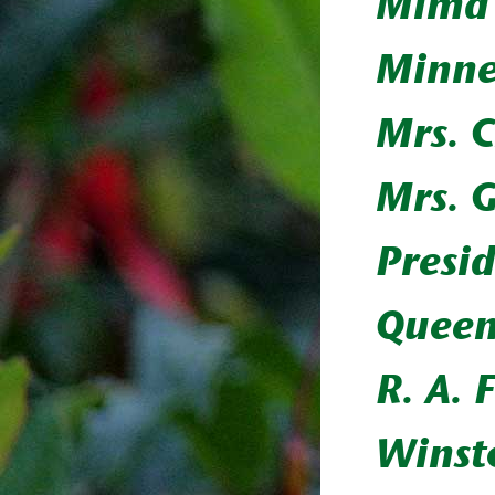
Mima 
Minne
Mrs. C
Mrs. 
Presi
Queen
R. A. F
Winst