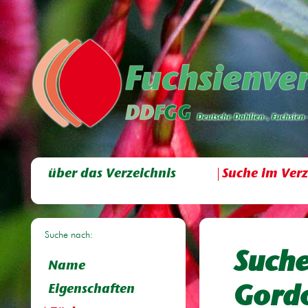
über das Verzeichnis
Suche im Verz
Suche nach:
Suche
Name
Eigenschaften
Gord