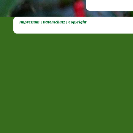
Deutsche Dahlien- Fuchsien- und Gladiolen- Gesellschaft e.V, Dahlien, Fuchsien, Gladiolen, Pelagonien, Kübelpflanzen
Impressum | Datenschutz | Copyright