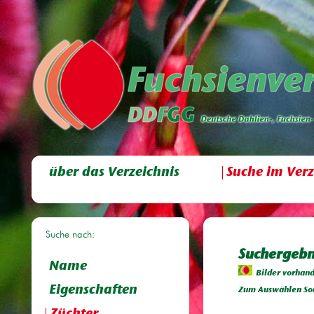
über das Verzeichnis
Suche im Verz
Suche nach:
Suchergebni
Name
Bilder vorhan
Eigenschaften
Zum Auswählen Sor