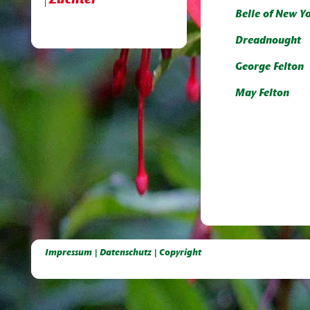
Züchter
Belle of New Y
Dreadnought
George Felton
May Felton
Deutsche Dahlien- Fuchsien- und Gladiolen- Gesellschaft e.V, Dahlien, Fuchsien, Gladiolen, Pelagonien, Kübelpflanzen
Impressum | Datenschutz | Copyright