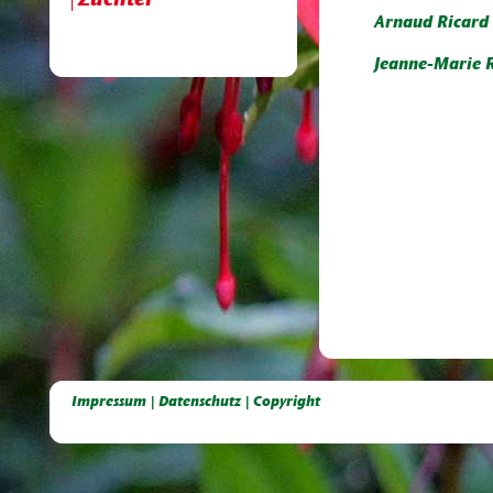
Züchter
Arnaud Ricard
Jeanne-Marie 
Deutsche Dahlien- Fuchsien- und Gladiolen- Gesellschaft e.V, Dahlien, Fuchsien, Gladiolen, Pelagonien, Kübelpflanzen
Impressum | Datenschutz | Copyright