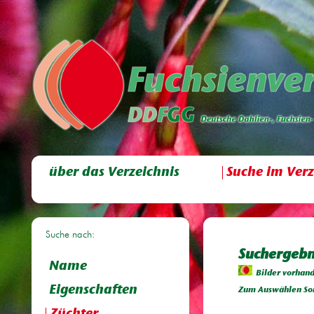
über das Verzeichnis
Suche im Verz
Suche nach:
Suchergebni
Name
Bilder vorhan
Eigenschaften
Zum Auswählen Sor