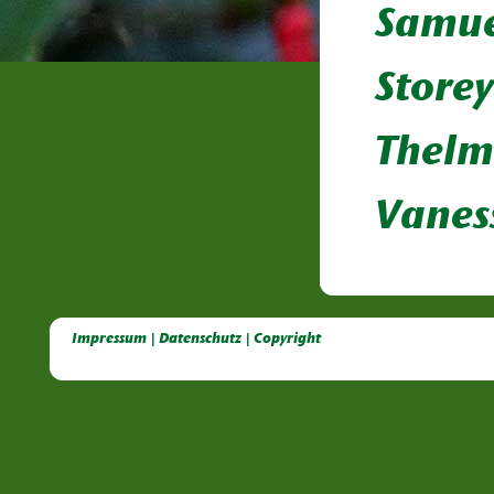
Samue
Store
Thelm
Vanes
Deutsche Dahlien- Fuchsien- und Gladiolen- Gesellschaft e.V, Dahlien, Fuchsien, Gladiolen, Pelagonien, Kübelpflanzen
Impressum | Datenschutz | Copyright