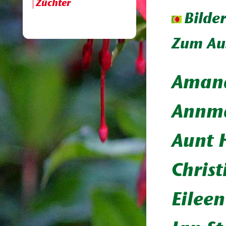
Züchter
Bilde
Zum Aus
Amand
Annma
Aunt 
Christ
Eileen