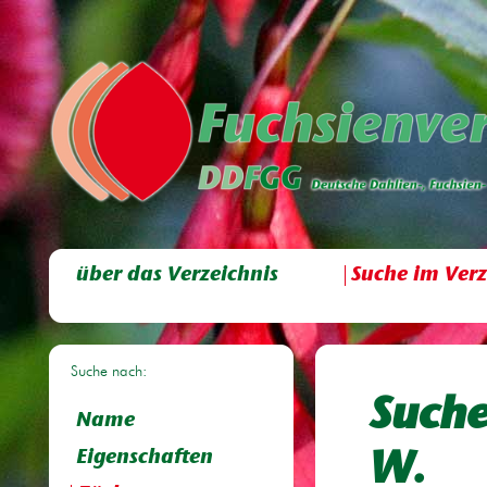
über das Verzeichnis
Suche im Verz
Suche nach:
Suche
Name
Eigenschaften
W.