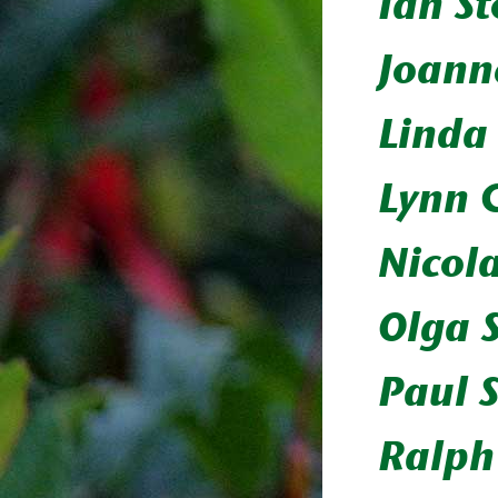
Ian St
Joann
Linda
Lynn 
Nicola
Olga 
Paul 
Ralph