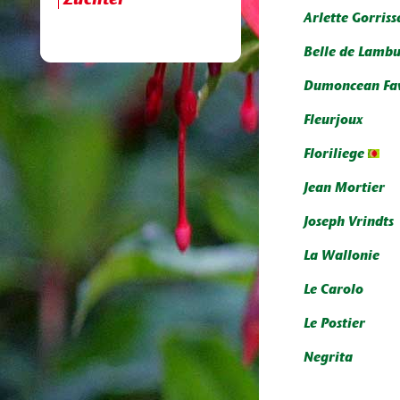
Züchter
Arlette Gorriss
Belle de Lambu
Dumoncean Fav
Fleurjoux
Floriliege
Jean Mortier
Joseph Vrindts
La Wallonie
Le Carolo
Le Postier
Negrita