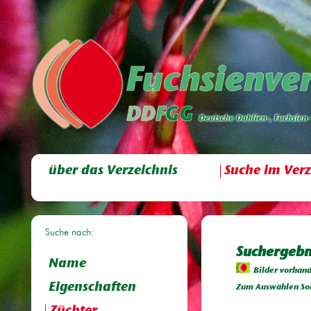
über das Verzeichnis
Suche im Verz
Suche nach:
Suchergebn
Name
Bilder vorhan
Eigenschaften
Zum Auswählen Sor