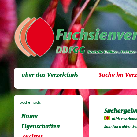
über das Verzeichnis
Suche im Verz
Suche nach:
Suchergebni
Name
Bilder vorhan
Eigenschaften
Zum Auswählen Sor