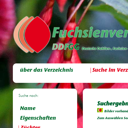
über das Verzeichnis
Suche im Verz
Suche nach:
Suchergebni
Name
Bilder vorhan
Eigenschaften
Zum Auswählen Sor