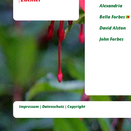
Züchter
Alexandria
Bella Forbes
David Alston
John Forbes
Deutsche Dahlien- Fuchsien- und Gladiolen- Gesellschaft e.V, Dahlien, Fuchsien, Gladiolen, Pelagonien, Kübelpflanzen
Impressum | Datenschutz | Copyright