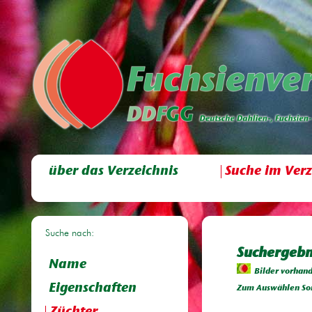
über das Verzeichnis
Suche im Verz
Suche nach:
Suchergebni
Name
Bilder vorhan
Eigenschaften
Zum Auswählen Sor