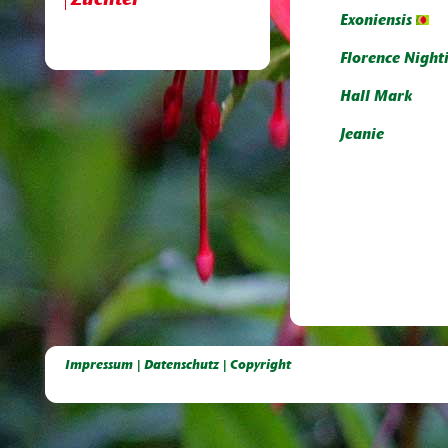
Züchter
Exoniensis
Florence Night
Hall Mark
Jeanie
Deutsche Dahlien- Fuchsien- und Gladiolen- Gesellschaft e.V, Dahlien, Fuchsien, Gladiolen, Pelagonien, Kübelpflanzen
Impressum | Datenschutz | Copyright