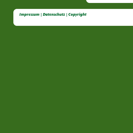
Deutsche Dahlien- Fuchsien- und Gladiolen- Gesellschaft e.V, Dahlien, Fuchsien, Gladiolen, Pelagonien, Kübelpflanzen
Impressum | Datenschutz | Copyright