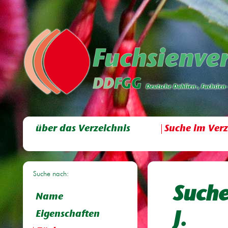
über das Verzeichnis
Suche im Verz
Suche nach:
Suche
Name
Eigenschaften
J.