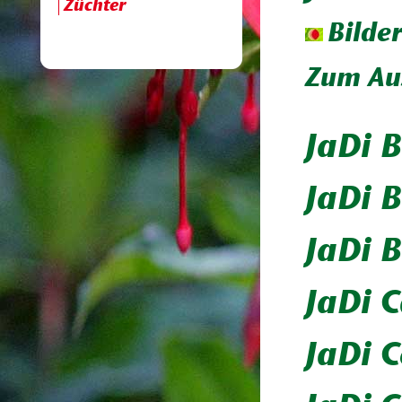
Züchter
Bilde
Zum Aus
JaDi B
JaDi B
JaDi 
JaDi C
JaDi C