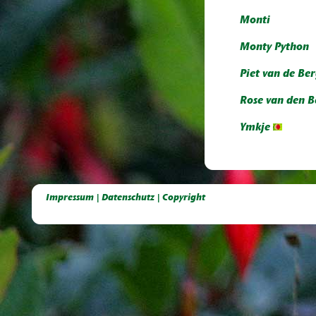
Monti
Monty Python
Piet van de Be
Rose van den B
Ymkje
Deutsche Dahlien- Fuchsien- und Gladiolen- Gesellschaft e.V, Dahlien, Fuchsien, Gladiolen, Pelagonien, Kübelpflanzen
Impressum | Datenschutz | Copyright