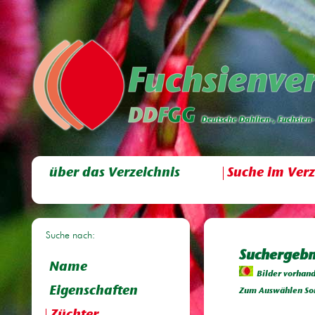
über das Verzeichnis
Suche im Verz
Suche nach:
Suchergebni
Name
Bilder vorhan
Eigenschaften
Zum Auswählen Sor