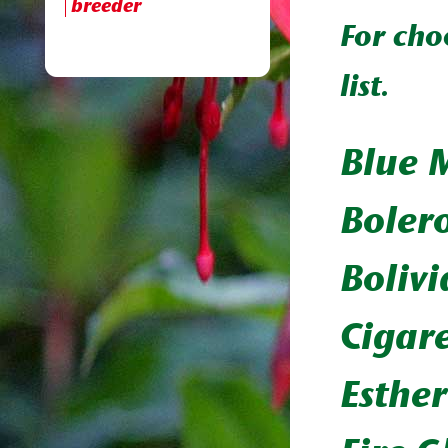
breeder
For cho
list.
Blue 
Boler
Boliv
Cigare
Esthe