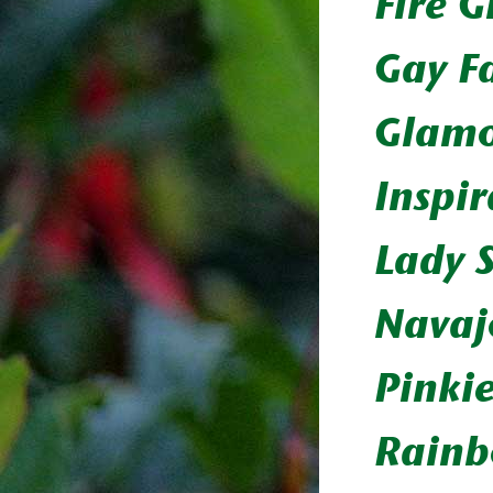
Fire 
Gay F
Glam
Inspir
Lady 
Navaj
Pinki
Rain