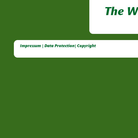
The W
Deutsche Dahlien- Fuchsien- und Gladiolen- Gesellschaft e.V, Dahlien, Fuchsien, Gladiolen, Pelagonien, Kübelpflanzen
Impressum | Data Protection| Copyright