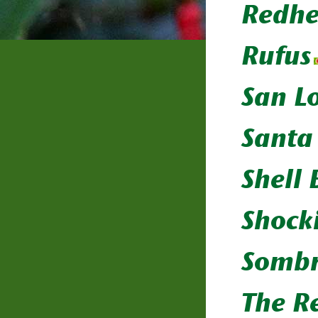
Redh
Rufus
San L
Santa
Shell
Shock
Sombr
The R