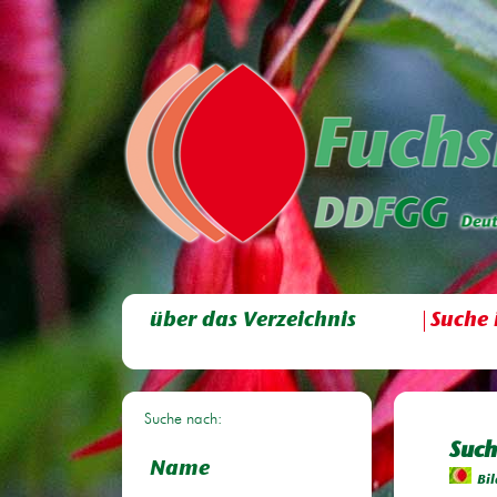
über das Verzeichnis
Suche 
Suche nach:
Such
Name
Bil