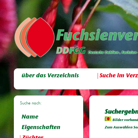
über das Verzeichnis
Suche im Verz
Suche nach:
Suchergebn
Name
Bilder vorhan
Eigenschaften
Zum Auswählen Sor