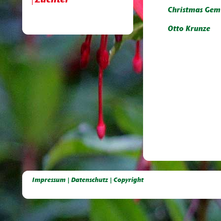
Züchter
Christmas Gem
Otto Krunze
Deutsche Dahlien- Fuchsien- und Gladiolen- Gesellschaft e.V, Dahlien, Fuchsien, Gladiolen, Pelagonien, Kübelpflanzen
Impressum | Datenschutz | Copyright