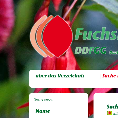
über das Verzeichnis
Suche 
Suche nach:
Such
Name
Bil