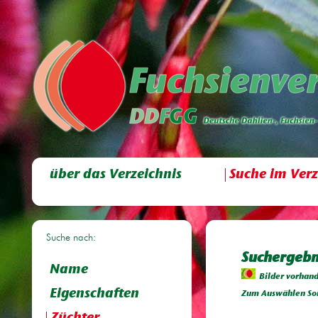
über das Verzeichnis
Suche im Verz
Suche nach:
Suchergebn
Name
Bilder vorhan
Eigenschaften
Zum Auswählen Sor