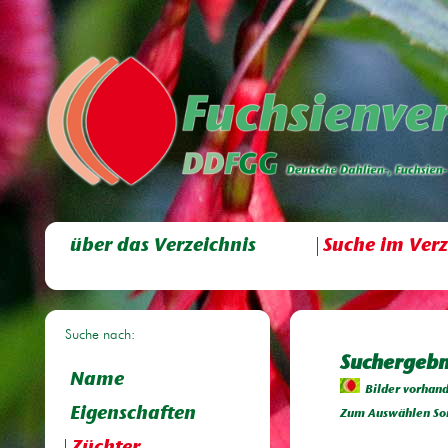
über das Verzeichnis
Suche im Verz
Suche nach:
Suchergebn
Name
Bilder vorhan
Eigenschaften
Zum Auswählen Sor