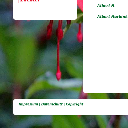
Züchter
Albert H.
Albert Harkink
Deutsche Dahlien- Fuchsien- und Gladiolen- Gesellschaft e.V, Dahlien, Fuchsien, Gladiolen, Pelagonien, Kübelpflanzen
Impressum | Datenschutz | Copyright