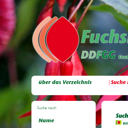
über das Verzeichnis
Suche 
Suche nach:
Such
Name
Bil