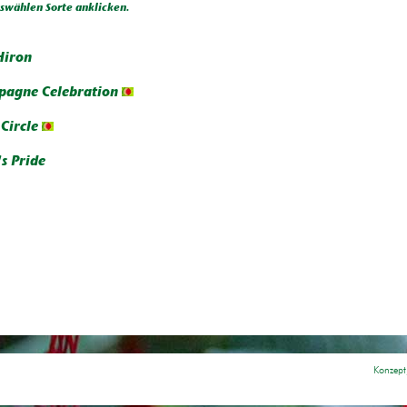
wählen Sorte anklicken.
Hiron
agne Celebration
Circle
's Pride
Konzept