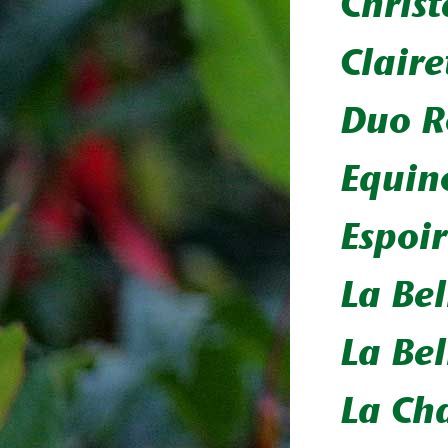
Christ
Claire
Duo R
Equin
Espoi
La Bel
La Bel
La Ch