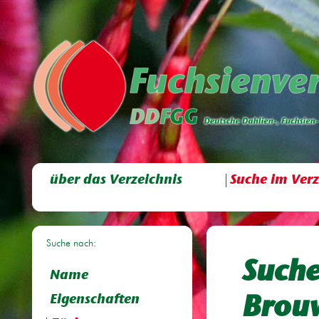
über das Verzeichnis
Suche im Verz
Suche nach:
Suche
Name
Eigenschaften
Brouw