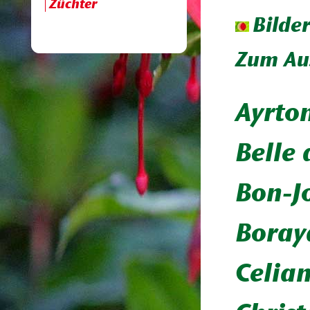
Züchter
Bilde
Zum Aus
Ayrto
Belle 
Bon-J
Boray
Celia