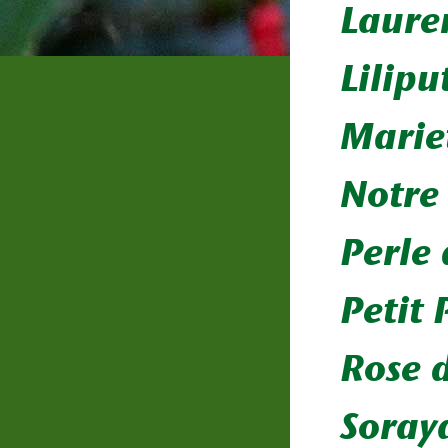
Laure
Lilipu
Marie
Notre
Perle
Petit 
Rose 
Soray