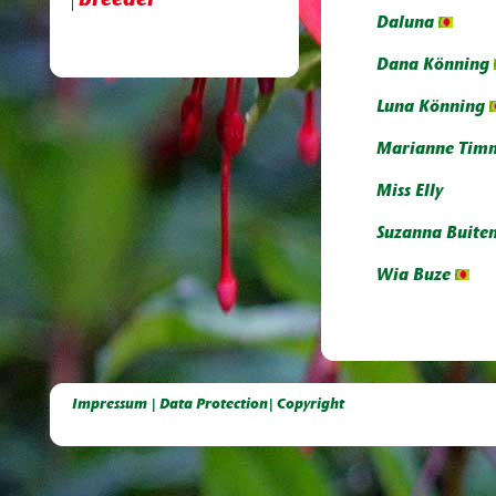
breeder
Daluna
Dana Könning
Luna Könning
Marianne Tim
Miss Elly
Suzanna Buite
Wia Buze
Deutsche Dahlien- Fuchsien- und Gladiolen- Gesellschaft e.V, Dahlien, Fuchsien, Gladiolen, Pelagonien, Kübelpflanzen
Impressum | Data Protection| Copyright