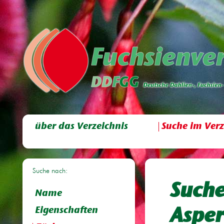
über das Verzeichnis
Suche im Verz
Suche nach:
Suche
Name
Eigenschaften
Aspert