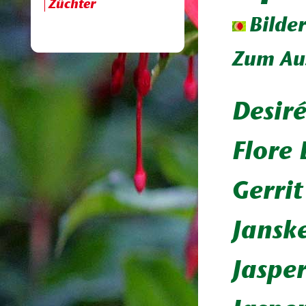
Züchter
Bilde
Zum Aus
Desir
Flore
Gerri
Jansk
Jaspe