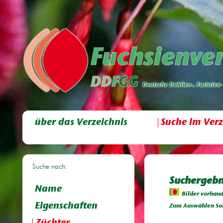
über das Verzeichnis
Suche im Verz
Suche nach:
Suchergebni
Name
Bilder vorhan
Eigenschaften
Zum Auswählen Sor