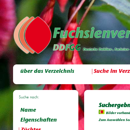
über das Verzeichnis
Suche im Verz
Suche nach:
Suchergebni
Name
Bilder vorhan
Eigenschaften
Zum Auswählen Sor