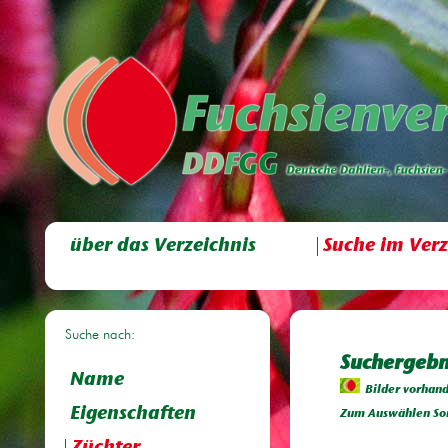
über das Verzeichnis
Suche im Verz
Suche nach:
Suchergebni
Name
Bilder vorhan
Eigenschaften
Zum Auswählen Sor